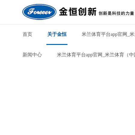
首页
关于金恒
米兰体育平台app官网_
新闻中心
米兰体育平台app官网_米兰体育（中