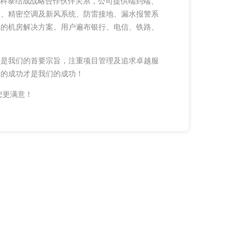
BO、汕头科泰结成战略合作伙伴关系，公司提供端到端、
修、精密空调及新风系统、防雷接地、漏水报警系
位的机房解决方案。用户遍布银行、电信、铁路、
务是我们的首要宗旨，注重项目管理及追求卓越服
户的成功才是我们的成功！
您更满意！