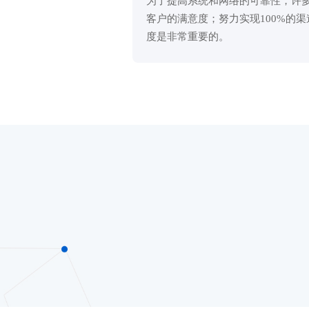
为了提高系统和网络的可靠性，许多
客户的满意度；努力实现100%的渠
度是非常重要的。