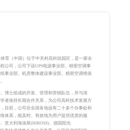
米兰体育（中国）位于中关村高科技园区，是一家全
程公司，公司下设UPS电源事业部、精密空调事
机组事业部、机房整体建设事业部、精密空调维保
部。
士、博士组成的开发、管理和营销队伍，并与清
家学者保持长期合作关系，为公司高科技术发展方
持，目前，公司在全国各地设有二十多个办事处和
网络体系，能及时、有效地为用户提供优质的服
意大利海洛斯(HIROSS)、德国阳光