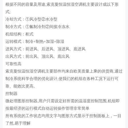
根据不同的容量及用途,索克曼恒温恒湿空调机主要设计成以下形
式;
冷却方式：①风冷型②水冷型
制冷方式：①氟制冷剂②间接冷冻水
机组结构：柜式
运转模式：制冷+制热+加湿+除湿
进风方式：前进风、后进风、顶进风、底进风
出风方式：前出风、顶出风、底出风
可靠性高
索克曼恒温恒湿空调机主要部件均来自欧美质量上乘的供货商,通过
制冷系统科学合理的优化设计,使我们的机组在各种工况下运行可
靠、能效比更高。
控制器
微处理图形控制器,用户只需设定好所需的温湿度控制范围,机组即
按最经济的运行模式自动运转操作管理非常简单
所有系统的工作状态均用文字与图形方式显示于控制面板上，一目
了然,易于理解