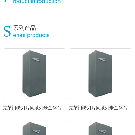
roduct introduction
S
系列产品
eries products
克莱门特刀片风系列米兰体育平台app官网_米兰体育（中国）（风冷直膨）
克莱门特刀片风系列米兰体育平台app官网_米兰体育（中国）（风冷直膨）