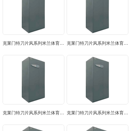
克莱门特刀片风系列米兰体育平台app官网_米兰体育（中国）（水冷直膨）
克莱门特刀片风系列米兰体育平台app官网_米兰体育（中国）（水冷直膨）
克莱门特刀片风系列米兰体育平台app官网_米兰体育（中国）（冷冻水）
克莱门特刀片风系列米兰体育平台app官网_米兰体育（中国）（冷冻水）